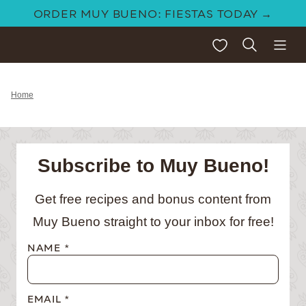
Skip
ORDER MUY BUENO: FIESTAS TODAY →
to
My Favorites
content
Home
Subscribe to Muy Bueno!
Get free recipes and bonus content from
Muy Bueno straight to your inbox for free!
NAME
*
EMAIL
*